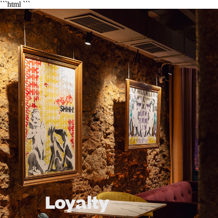
```html
```
Loyalty