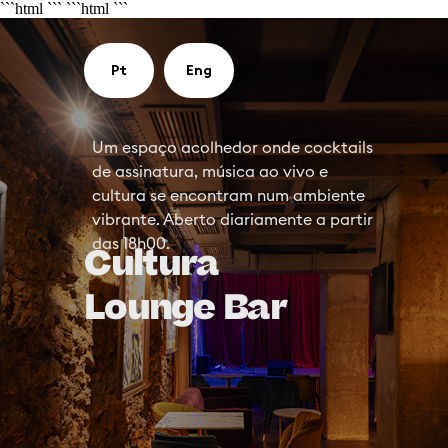
```html
```
```html
```
Pt
Eng
Um espaço acolhedor onde cocktails
de assinatura, música ao vivo e
cultura se encontram num ambiente
vibrante. Aberto diariamente a partir
das 18h00.
Cultura
Lounge Bar