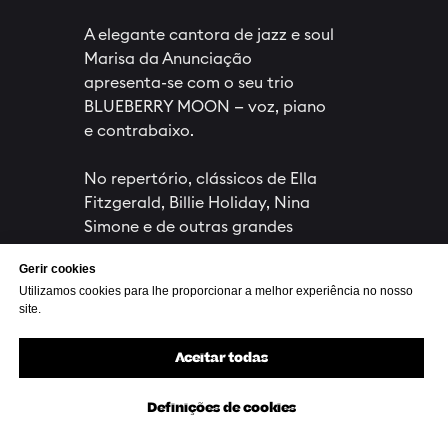
A elegante cantora de jazz e soul
Marisa da Anunciação
apresenta-se com o seu trio
BLUEBERRY MOON — voz, piano
e contrabaixo.
No repertório, clássicos de Ella
Fitzgerald, Billie Holiday, Nina
Simone e de outras grandes
lendas do jazz.
Gerir cookies
Utilizamos cookies para lhe proporcionar a melhor experiência no nosso
Entrada livre (18+),
site.
no entanto, pedimos gentilmente aos
nossos clientes que façam consumo
Aceitar todas
no bar.
Definições de cookies
Reserve