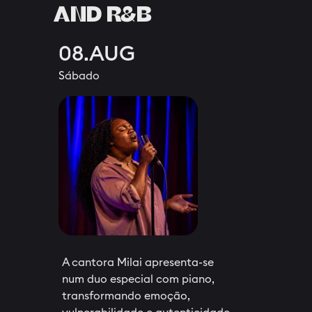
AND R&B
08.AUG
Sábado
A cantora Milai apresenta-se
num duo especial com piano,
transformando emoção,